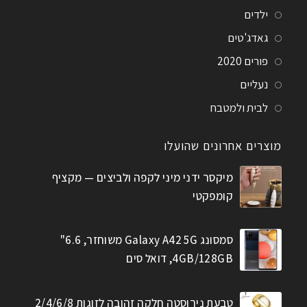
ילדים
גאדג'טים
פורים 2020
נעליים
לבית ולמטבח
מוצרים אחרונים שהועלו
מיקסר ידני מיני לקפה ולביצים — מקציף
קומפקטי
סמסונג Galaxy A42 5G משוחזר, 6.6"
4GB/128GB, דואל סים
טבעת נירוסטה חלקה זהובה לזוגות 2/4/6/8