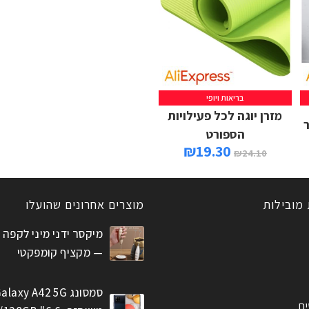
בריאות ויופי
מזרן יוגה לכל פעילויות
ר
הספורט
₪
19.30
₪
24.10
 מובילות
מוצרים אחרונים שהועלו
מיקסר ידני מיני לקפה 
— מקציף קומפקטי
סמסונג alaxy A42 5G
ים