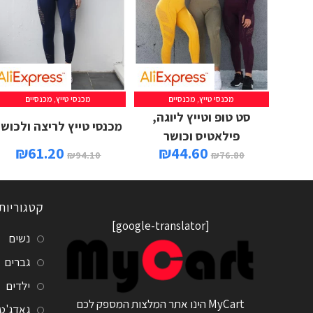
מכנסי טייץ
,
מכנסיים
מכנסי טייץ
,
מכנסיים
סט טופ וטייץ ליוגה,
מכנסי טייץ לריצה ולכוש
פילאטיס וכושר
₪
61.20
₪
44.60
₪
94.10
₪
76.80
קטגוריות
[google-translator]
נשים
גברים
ילדים
MyCart הינו אתר המלצות המספק לכם
גאדג'ט