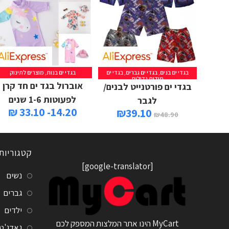
בגדי ים בנים
,
בגדי ים גברים
,
בגדי ים
בגדי ים בנות
,
מוצרים לתינוק
מידות גדולות
אוברול בגד ים חד קרן
בגדי ים פורטנייט לבנים/
לפעוטות 1-6 שנים
לגבר
14.20- 33.10 ₪
₪
39.10
₪
48.90
קטגוריות
[google-translator]
נשים
גברים
ילדים
MyCart הינו אתר המלצות המספק לכם
גאדג'ט