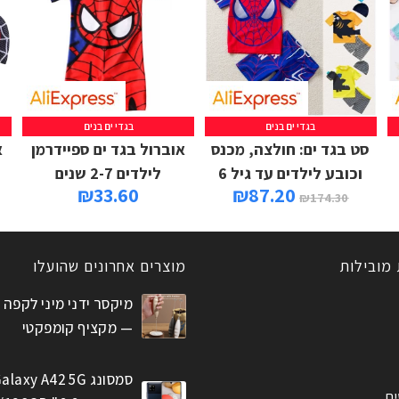
בגדי ים בנים
בגדי ים בנים
סט בגד ים: חולצה, מכנס
אוברול בגד ים ספיידרמן
א
וכובע לילדים עד גיל 6
לילדים 2-7 שנים
₪
33.60
₪
87.20
₪
174.30
 מובילות
מוצרים אחרונים שהועלו
מיקסר ידני מיני לקפה 
— מקציף קומפקטי
סמסונג alaxy A42 5G
ים