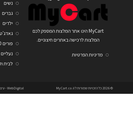
נשים
גברים
ילדים
MyCart הינו אתר המלצות המספק לכם
גאדג'ט
המלצות לרכישה באתרים חיצוניים.
פורים 2020
נעליים
מדיניות הפרטיות
לבית ו
© 2026 כל הזכויות שמורות ל
MyCart.co.il
WebDigital
- עיצ