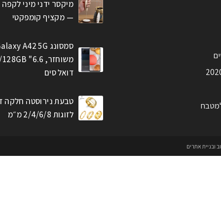
מיקסר ידני מיני לקפה 
— מקציף קומפקטי
סמסונג alaxy A42 5G
ים
דואל סים
טבעת נירוסטה חלקה ז
למטבח
לזוגות 2/4/6/8 מ״מ
וב ובניית אתרים