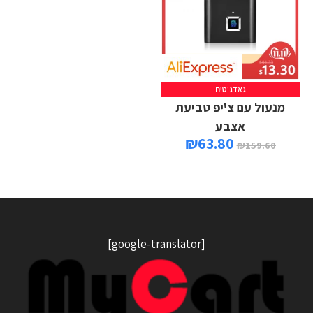
גאדג'טים
מנעול עם צ'יפ טביעת
אצבע
₪
63.80
₪
159.60
[google-translator]