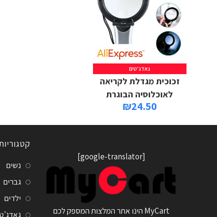
גאדג'טים
זכוכית מגדלת לקריאה
לאוכלוסיה הבוגרת
₪
24.50
קטגוריות
[google-translator]
נשים
גברים
ילדים
MyCart הינו אתר המלצות המספק לכם
גאדג'ט