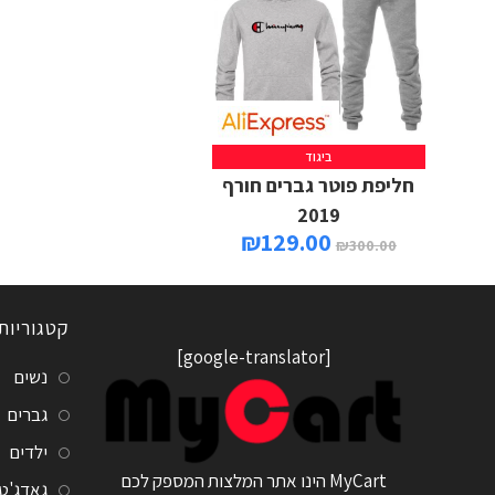
ביגוד
חליפת פוטר גברים חורף
2019
₪
129.00
₪
300.00
קטגוריות
[google-translator]
נשים
גברים
ילדים
MyCart הינו אתר המלצות המספק לכם
גאדג'ט