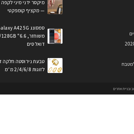
מיקסר ידני מיני לקפה 
— מקציף קומפקטי
סמסונג alaxy A42 5G
ים
דואל סים
טבעת נירוסטה חלקה ז
למטבח
לזוגות 2/4/6/8 מ״מ
וב ובניית אתרים