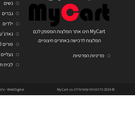
נשים
גברים
ילדים
MyCart הינו אתר המלצות המספק לכם
גאדג'ט
המלצות לרכישה באתרים חיצוניים.
פורים 2020
נעליים
מדיניות הפרטיות
לבית ו
© 2026 כל הזכויות שמורות ל
MyCart.co.il
WebDigital
- עיצ