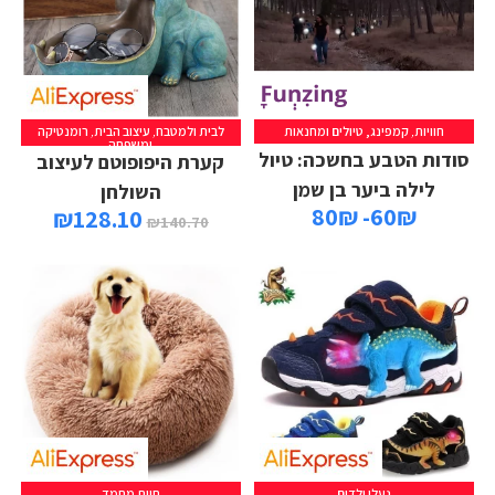
חוויות
,
קמפינג, טיולים ומחנאות
לבית ולמטבח
,
עיצוב הבית
,
רומנטיקה
ומשפחה
סודות הטבע בחשכה: טיול
קערת היפופוטם לעיצוב
לילה ביער בן שמן
השולחן
60₪- 80₪
₪
128.10
₪
140.70
נעלי ילדים
חיות מחמד