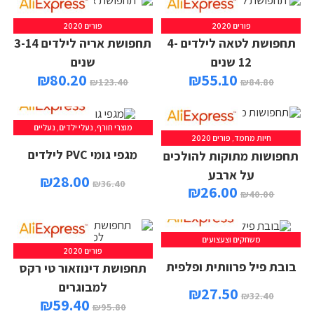
פורים 2020
פורים 2020
תחפושת לטאה לילדים 4-
תחפושת אריה לילדים 3-14
12 שנים
שנים
₪
80.20
₪
55.10
₪
123.40
₪
84.80
מוצרי חורף
,
נעלי ילדים
,
נעליים
חיות מחמד
,
פורים 2020
מגפי גומי PVC לילדים
תחפושות מתוקות להולכים
על ארבע
₪
28.00
₪
36.40
₪
26.00
₪
40.00
משחקים וצעצועים
פורים 2020
בובת פיל פרוותית ופלפית
תחפושת דינוזאור טי רקס
למבוגרים
₪
27.50
₪
32.40
₪
59.40
₪
95.80