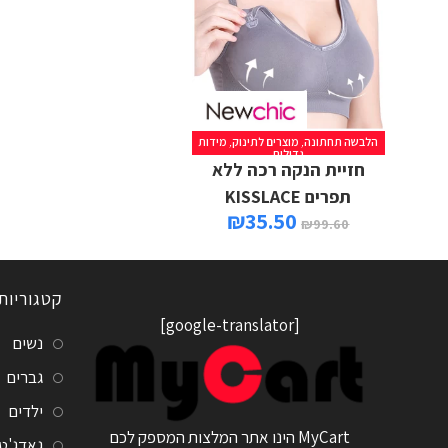
הלבשה תחתונה
,
מוצרים לתינוק
,
מידות
גדולות
חזיית הנקה רכה ללא
תפרים KISSLACE
₪
35.50
₪
99.60
קטגוריות
[google-translator]
נשים
גברים
ילדים
MyCart הינו אתר המלצות המספק לכם
גאדג'ט