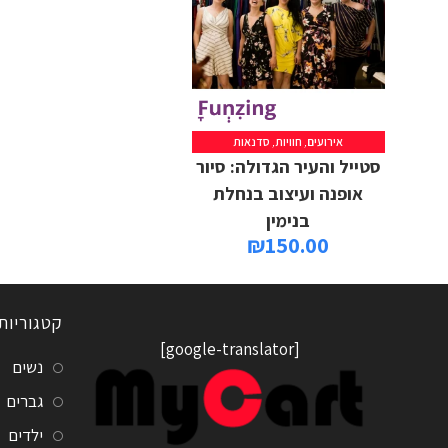
אירועים
,
חוויות
,
סדנאות
סטייל והעיר הגדולה: סיור
אופנה ועיצוב בנחלת
בנימין
₪
150.00
קטגוריות
[google-translator]
נשים
גברים
ילדים