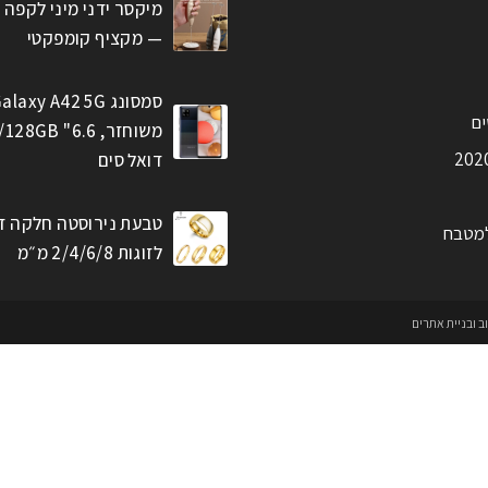
מיקסר ידני מיני לקפה 
— מקציף קומפקטי
סמסונג alaxy A42 5G
ים
דואל סים
טבעת נירוסטה חלקה ז
למטבח
לזוגות 2/4/6/8 מ״מ
וב ובניית אתרים