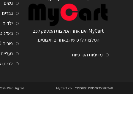
נשים
גברים
ילדים
MyCart הינו אתר המלצות המספק לכם
גאדג'ט
המלצות לרכישה באתרים חיצוניים.
פורים 2020
נעליים
מדיניות הפרטיות
לבית ו
© 2026 כל הזכויות שמורות ל
MyCart.co.il
WebDigital
- עיצ