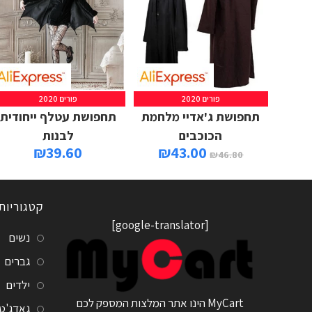
פורים 2020
פורים 2020
תחפושת ג'אדיי מלחמת
תחפושת עטלף ייחודית
הכוכבים
לבנות
₪
39.60
₪
43.00
₪
46.80
קטגוריות
[google-translator]
נשים
גברים
ילדים
MyCart הינו אתר המלצות המספק לכם
גאדג'ט