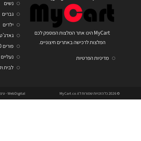
נשים
גברים
ילדים
MyCart הינו אתר המלצות המספק לכם
גאדג'ט
המלצות לרכישה באתרים חיצוניים.
פורים 2020
נעליים
מדיניות הפרטיות
לבית ו
© 2026 כל הזכויות שמורות ל
MyCart.co.il
WebDigital
- עיצ