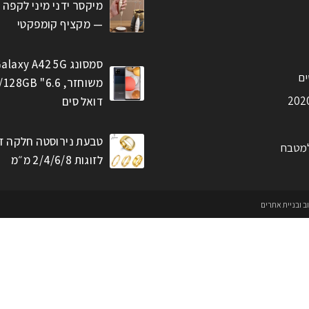
מיקסר ידני מיני לקפה 
— מקציף קומפקטי
סמסונג alaxy A42 5G
ים
דואל סים
טבעת נירוסטה חלקה ז
למטבח
לזוגות 2/4/6/8 מ״מ
וב ובניית אתרים