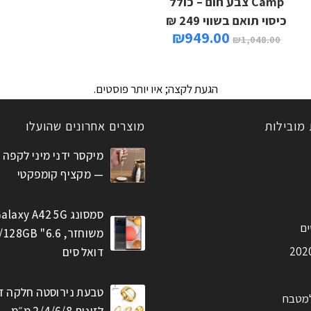
Camp צבע חום – כולל
כיסוי תואם בשווי 249 ₪
₪
949.00
₪
1,048.00
הגעת לקצה; איו יותר פוסטים.
 מובילות
מוצרים אחרונים שהועלו
מיקסר ידני מיני לקפה 
— מקציף קומפקטי
סמסונג alaxy A42 5G
ים
דואל סים
טבעת נירוסטה חלקה ז
למטבח
לזוגות 2/4/6/8 מ״מ