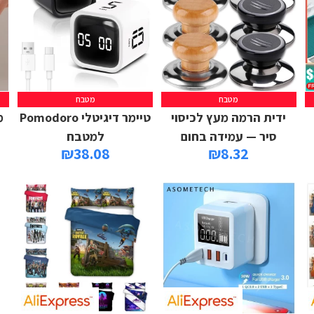
מטבח
מטבח
ידית הרמה מעץ לכיסוי
טיימר דיגיטלי Pomodoro
מ
סיר — עמידה בחום
למטבח
₪
38.08
₪
8.32