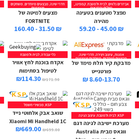
אביזרים נלווים
,
לבית ולמטבח
,
קמפינג,
חדרי שינה
,
מבצעים מיוחדים
,
משחקים
טיולים ומחנאות
וצעצועים
מפצל מטענים בטעינה
מצעים למיטה של
מהירה
FORTNITE
₪ 31.50 - 160.40
₪ 45.00 - 59.20
אמנות, עיצוב ויצירה
,
חדרי שינה
,
כלי עבודה
,
לבית ולמטבח
מבצעים מיוחדים
,
משחקים וצעצועים
אקדח בוכנת לחץ אוויר
מדבקת קיר תלת מימד של
לטיפול בסתימות
פורטנייט
₪
114.30
8.60-13.70 ₪
₪
171.90
KSP
,
מכשירי חשמל
שואב אבק אלחוטי נייד
KSP
,
לבית ולמטבח
,
עיצוב הגינה
Xiaomi Mi Handheld 1C
מערכת ישיבה לגינה דגם
₪
669.00
₪
699.00
ווגאס מבית Australia