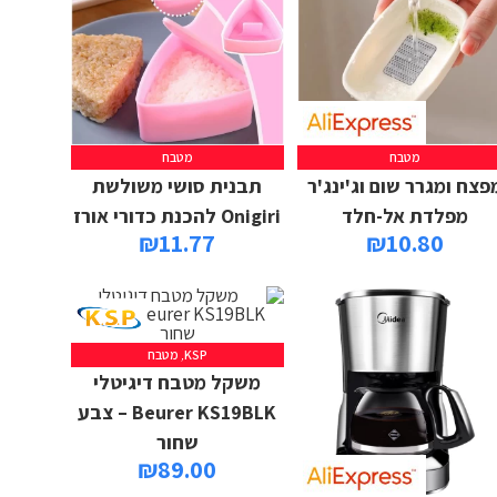
מטבח
מטבח
פצח ומגרר שום וג'ינג'ר
תבנית סושי משולשת
מפלדת אל-חלד
Onigiri להכנת כדורי אורז
₪
11.77
₪
10.80
KSP
,
מטבח
משקל מטבח דיגיטלי
Beurer KS19BLK – צבע
שחור
₪
89.00