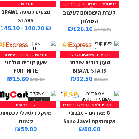
לבית ולמטבח
,
עיצוב הבית
,
רומנטיקה
חדרי שינה
ומשפחה
מצעים למיטה BRAWL
קערת היפופוטם לעיצוב
STARS
השולחן
₪ 100.20 - 145.10
₪
128.10
₪
140.70
חדרי שינה
,
משחקים וצעצועים
חדרי שינה
,
משחקים וצעצועים
שעון קוביה שולחני
שעון קוביה שולחני
FORTNITE
BRAWL STARS
₪
15.80
₪
32.50
₪
35.00
₪
36.30
אזל המלאי
KSP
,
לבית ולמטבח
,
מבצעים מיוחדים
לבית ולמטבח
מידע נוסף
8 מארזים – מגבוני
משקל דיגיטלי לכמויות
אקונומיקה Sano Javel
קטנות
₪
59.00
₪
80.00