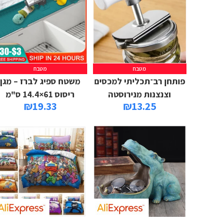
מטבח
מטבח
פותחן רב־תכליתי למכסים
משטח ספיג לברז – מגן
וצנצנות מנירוסטה
ריסוס 61×14.4 ס"מ
₪
19.33
₪
13.25