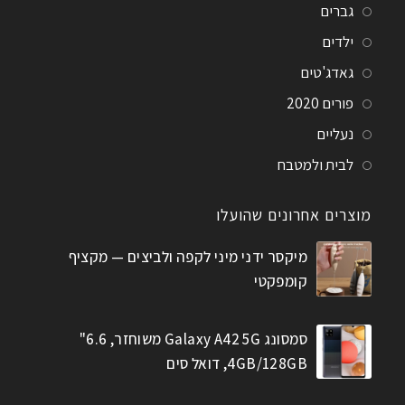
גברים
ילדים
גאדג'טים
פורים 2020
נעליים
לבית ולמטבח
מוצרים אחרונים שהועלו
מיקסר ידני מיני לקפה ולביצים — מקציף
קומפקטי
סמסונג Galaxy A42 5G משוחזר, 6.6"
4GB/128GB, דואל סים