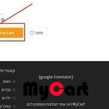
קטגוריות
[google-translator]
נשים
גברים
ילדים
MyCart הינו אתר המלצות המספק לכם
גאדג'ט