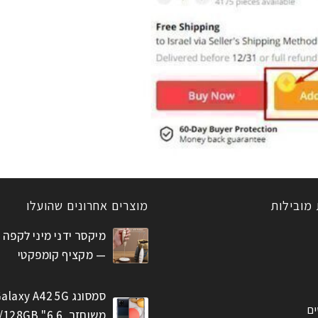
 מובילות
מוצרים אחרונים שהועלו
מיקסר ידני מיני לקפה 
— מקציף קומפקטי
סמסונג alaxy A42 5G
ים